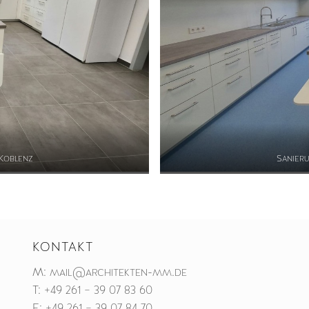
 Koblenz
Sanieru
KONTAKT
M:
mail@architekten-mm.de
T:
+49 261 – 39 07 83 60
F: +49 261 – 39 07 84 70